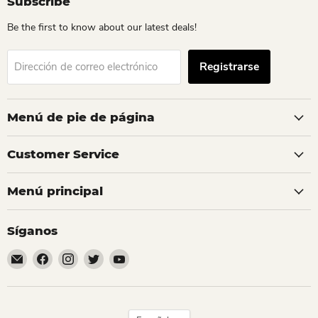
Subscribe
Be the first to know about our latest deals!
Registrarse
Dirección de correo electrónico
Menú de pie de página
Customer Service
Menú principal
Síganos
Encuéntrenos
Encuéntrenos
Encuéntrenos
Encuéntrenos
Encuéntrenos
en
en
en
en
en
Correo
Facebook
Instagram
Twitter
YouTube
electrónico
Idioma