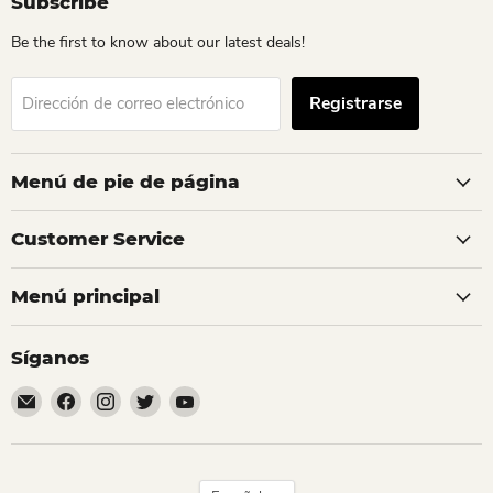
Subscribe
Be the first to know about our latest deals!
Registrarse
Dirección de correo electrónico
Menú de pie de página
Customer Service
Menú principal
Síganos
Encuéntrenos
Encuéntrenos
Encuéntrenos
Encuéntrenos
Encuéntrenos
en
en
en
en
en
Correo
Facebook
Instagram
Twitter
YouTube
electrónico
Idioma